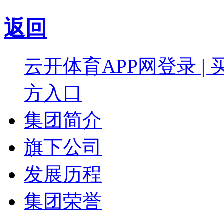
返回
云开体育APP网登录 |
方入口
集团简介
旗下公司
发展历程
集团荣誉