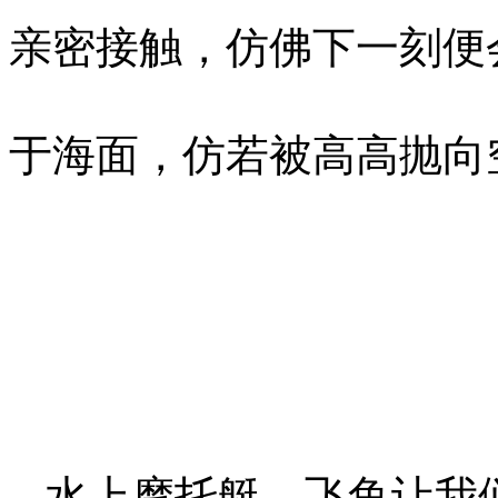
亲密接触，仿佛下一刻便
于海面，仿若被高高抛向
水上摩托艇、飞鱼让我