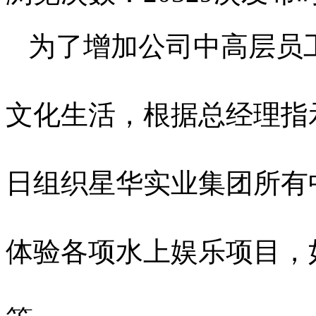
为了增加公司中高层员
文化生活，根据总经理指示
日组织星华实业集团所有
体验各项水上娱乐项目，