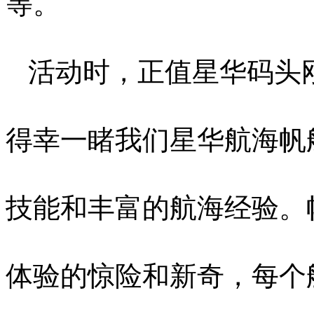
等。
活动时，正值星华码头
得幸一睹我们星华航海帆
技能和丰富的航海经验。
体验的惊险和新奇，每个