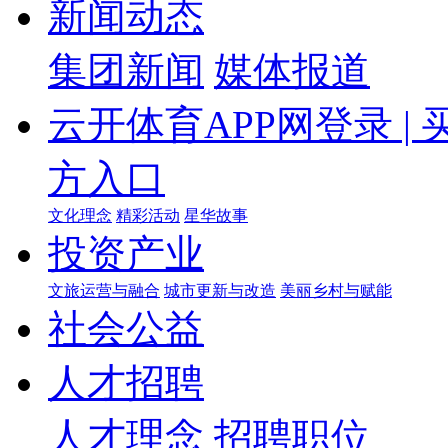
新闻动态
集团新闻
媒体报道
云开体育APP网登录 |
方入口
文化理念
精彩活动
星华故事
投资产业
文旅运营与融合
城市更新与改造
美丽乡村与赋能
社会公益
人才招聘
人才理念
招聘职位