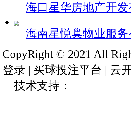
海口星华房地产开发
海南星悦巢物业服务
CopyRight © 2021 All 
登录 | 买球投注平台 |
技术支持：