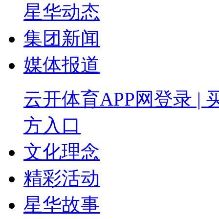
星华动态
集团新闻
媒体报道
云开体育APP网登录 |
方入口
文化理念
精彩活动
星华故事